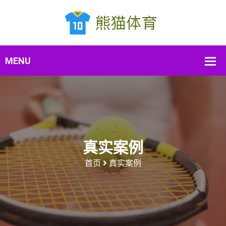
真实案例
首页
真实案例