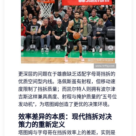
更深层的问题在于雄鹿缺乏适配字母哥挡拆的
优质空间型内线。洛佩斯虽有射程，但移动速
度限制了挡拆质量；而凯尔特人则拥有波尔津
吉斯这样兼具高度、射程与掩护质量的“五号位
发动机”，为塔图姆创造了更优的决策环境。
效率差异的本质：现代挡拆对决
策力的重新定义
塔图姆与字母哥在挡拆效率上的差距，实则是