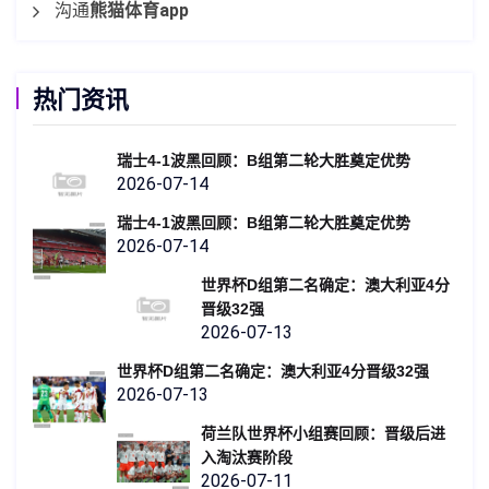
沟通
熊猫体育app
热门资讯
瑞士4-1波黑回顾：B组第二轮大胜奠定优势
2026-07-14
瑞士4-1波黑回顾：B组第二轮大胜奠定优势
2026-07-14
世界杯D组第二名确定：澳大利亚4分
晋级32强
2026-07-13
世界杯D组第二名确定：澳大利亚4分晋级32强
2026-07-13
荷兰队世界杯小组赛回顾：晋级后进
入淘汰赛阶段
2026-07-11