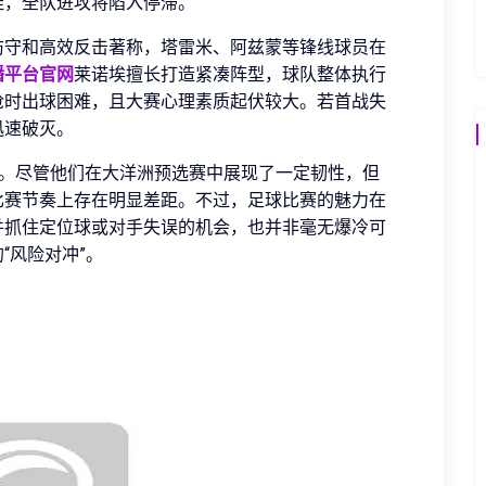
佳，全队进攻将陷入停滞。
防守和高效反击著称，塔雷米、阿兹蒙等锋线球员在
播平台官网
莱诺埃擅长打造紧凑阵型，球队整体执行
抢时出球困难，且大赛心理素质起伏较大。若首战失
迅速破灭。
方。尽管他们在大洋洲预选赛中展现了一定韧性，但
比赛节奏上存在明显差距。不过，足球比赛的魅力在
并抓住定位球或对手失误的机会，也并非毫无爆冷可
“风险对冲”。