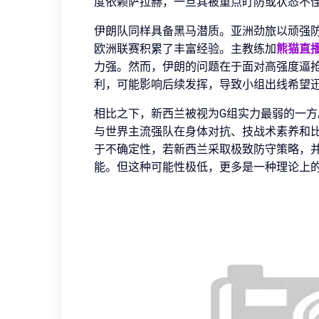
度依赖萨拉赫，一旦其被重点盯防或状态不
伊朗队同样具备黑马潜质。亚洲劲旅以顽强
欧洲联赛积累了丰富经验。主教练加
熊猫直
力强。然而，伊朗的问题在于面对高强度逼
利，可能影响后续发挥，导致小组出线希望
相比之下，新西兰被视为G组实力最弱的一
与世界主流强队在身体对抗、技战术素养和
于不确定性，若新西兰采取极致防守策略，
能。但这种可能性极低，更多是一种理论上的