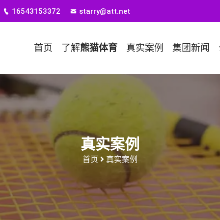
16543153372
starry@att.net
首页
了解
熊猫体育
真实案例
集团新闻
真实案例
首页
真实案例