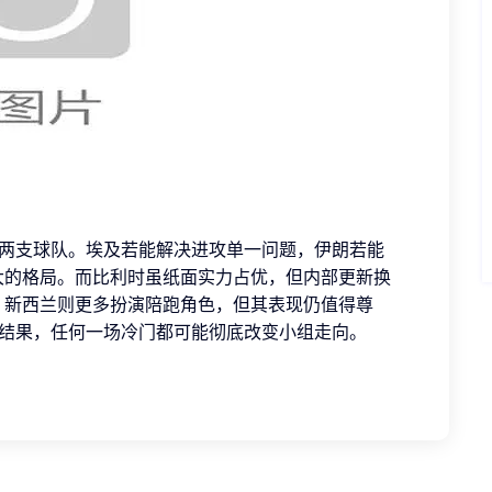
的两支球队。埃及若能解决进攻单一问题，伊朗若能
大的格局。而比利时虽纸面实力占优，但内部更新换
。新西兰则更多扮演陪跑角色，但其表现仍值得尊
的结果，任何一场冷门都可能彻底改变小组走向。