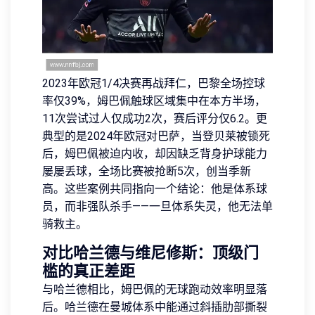
2023年欧冠1/4决赛再战拜仁，巴黎全场控球
率仅39%，姆巴佩触球区域集中在本方半场，
11次尝试过人仅成功2次，赛后评分仅6.2。更
典型的是2024年欧冠对巴萨，当登贝莱被锁死
后，姆巴佩被迫内收，却因缺乏背身护球能力
屡屡丢球，全场比赛被抢断5次，创当季新
高。这些案例共同指向一个结论：他是体系球
员，而非强队杀手——一旦体系失灵，他无法单
骑救主。
对比哈兰德与维尼修斯：顶级门
槛的真正差距
与哈兰德相比，姆巴佩的无球跑动效率明显落
后。哈兰德在曼城体系中能通过斜插肋部撕裂