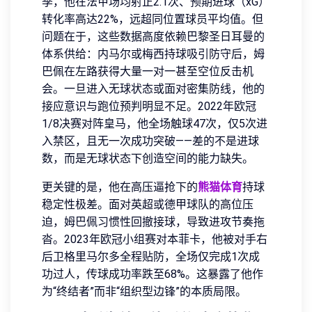
季，他在法甲场均射正2.1次、预期进球（xG）
转化率高达22%，远超同位置球员平均值。但
问题在于，这些数据高度依赖巴黎圣日耳曼的
体系供给：内马尔或梅西持球吸引防守后，姆
巴佩在左路获得大量一对一甚至空位反击机
会。一旦进入无球状态或面对密集防线，他的
接应意识与跑位预判明显不足。2022年欧冠
1/8决赛对阵皇马，他全场触球47次，仅5次进
入禁区，且无一次成功突破——差的不是进球
数，而是无球状态下创造空间的能力缺失。
更关键的是，他在高压逼抢下的
熊猫体育
持球
稳定性极差。面对英超或德甲球队的高位压
迫，姆巴佩习惯性回撤接球，导致进攻节奏拖
沓。2023年欧冠小组赛对本菲卡，他被对手右
后卫格里马尔多全程贴防，全场仅完成1次成
功过人，传球成功率跌至68%。这暴露了他作
为“终结者”而非“组织型边锋”的本质局限。