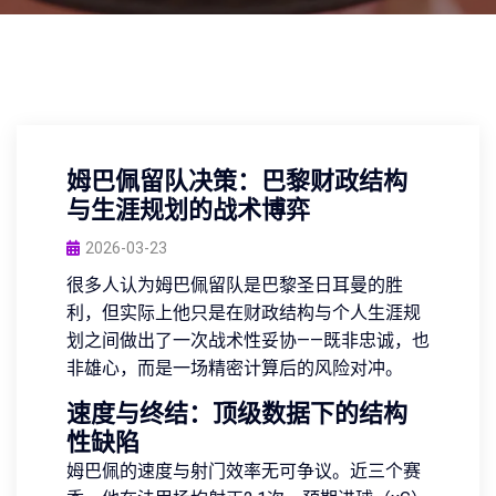
姆巴佩留队决策：巴黎财政结构
与生涯规划的战术博弈
2026-03-23
很多人认为姆巴佩留队是巴黎圣日耳曼的胜
利，但实际上他只是在财政结构与个人生涯规
划之间做出了一次战术性妥协——既非忠诚，也
非雄心，而是一场精密计算后的风险对冲。
速度与终结：顶级数据下的结构
性缺陷
姆巴佩的速度与射门效率无可争议。近三个赛