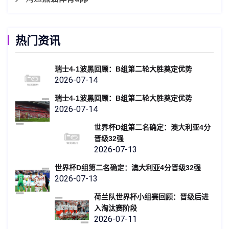
热门资讯
瑞士4-1波黑回顾：B组第二轮大胜奠定优势
2026-07-14
瑞士4-1波黑回顾：B组第二轮大胜奠定优势
2026-07-14
世界杯D组第二名确定：澳大利亚4分
晋级32强
2026-07-13
世界杯D组第二名确定：澳大利亚4分晋级32强
2026-07-13
荷兰队世界杯小组赛回顾：晋级后进
入淘汰赛阶段
2026-07-11