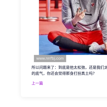
所以问题来了：到底是他太松弛，还是我们太
的底气，你还会觉得那身打扮真土吗？
上一篇