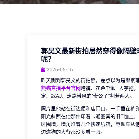
郭昊文最新街拍居然穿得像隔壁
呢？
2026-05-16
昨天刷到郭昊文的街拍照，差点以为是哪家理
熊猫直播平台官网
垮裤、花色T恤、人字拖
定、踩AJ、走路带风的“贵公子”判若两人。
照片里他站在街边便利店门口，一手插在裤
阳光斜照在他那件印着卡通图案的旧T恤上
区围墙，墙角堆着几个快递纸箱，电动车从
边遛狗的大爷都没多看一眼。