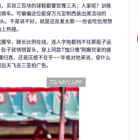
电，买双三百块的球鞋都要犹豫三天；人家呢？训练
接换车。可偏偏这位能穿万元定制西装出席活动的
头。不是说不好，就是这反差太狠——你省吃俭用想
拍上热搜。
宽腰窄，腿长比例在线，连人字拖都挡不住那股子运
肚子就悄悄冒头，穿上同款T恤只像“刚搬完家的疲
璞归真，还是压根不在乎——毕竟对他来说，穿什么
误后天飞去三亚拍广告。