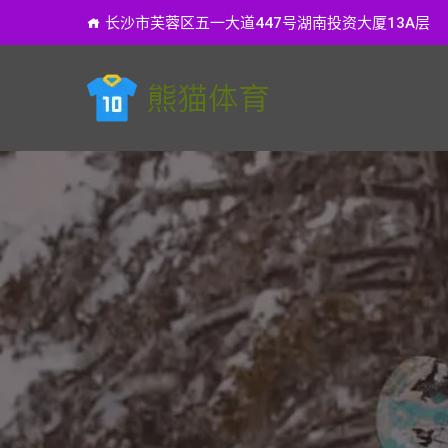
长沙市芙蓉区五一大道447号湖南投资大厦13A层