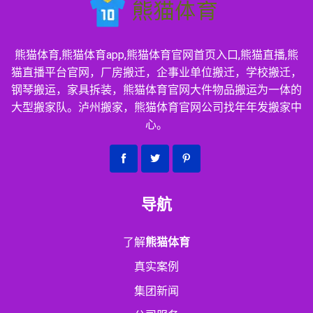
熊猫体育,熊猫体育app,熊猫体育官网首页入口,熊猫直播,熊
猫直播平台官网，厂房搬迁，企事业单位搬迁，学校搬迁，
钢琴搬运，家具拆装，熊猫体育官网大件物品搬运为一体的
大型搬家队。泸州搬家，熊猫体育官网公司找年年发搬家中
心。
导航
了解
熊猫体育
真实案例
集团新闻