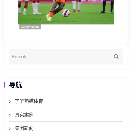
导航
了解
熊猫体育
真实案例
集团新闻