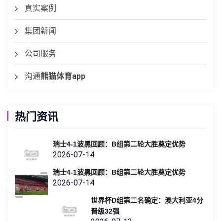
真实案例
集团新闻
公司服务
沟通
熊猫体育app
热门资讯
瑞士4-1波黑回顾：B组第二轮大胜奠定优势
2026-07-14
瑞士4-1波黑回顾：B组第二轮大胜奠定优势
2026-07-14
世界杯D组第二名确定：澳大利亚4分
晋级32强