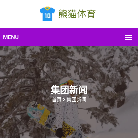
集团新闻
首页
集团新闻