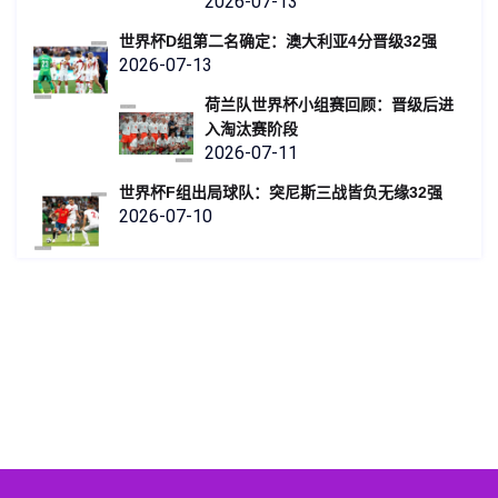
2026-07-13
世界杯D组第二名确定：澳大利亚4分晋级32强
2026-07-13
荷兰队世界杯小组赛回顾：晋级后进
入淘汰赛阶段
2026-07-11
世界杯F组出局球队：突尼斯三战皆负无缘32强
2026-07-10